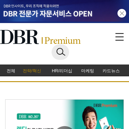
전체
전략/혁신
HR/리더십
마케팅
카드뉴스