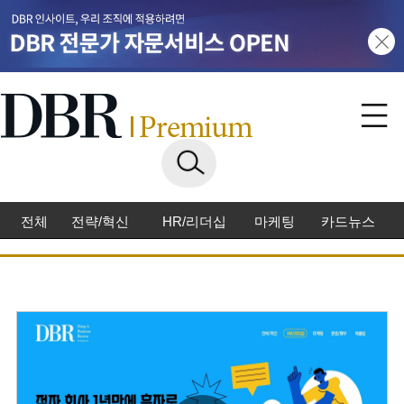
전체
전략/혁신
HR/리더십
마케팅
카드뉴스