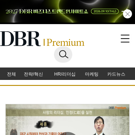
전체
전략/혁신
HR/리더십
마케팅
카드뉴스