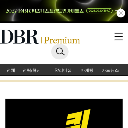
전체
전략/혁신
HR/리더십
마케팅
카드뉴스