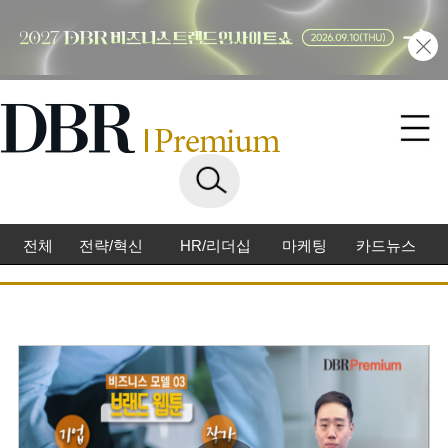
전체
전략/혁신
HR/리더십
마케팅
카드뉴스