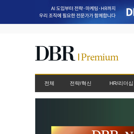
전체
전략/혁신
HR/리더십