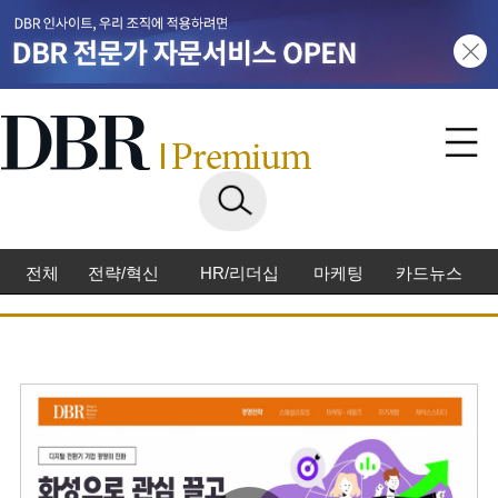
전체
전략/혁신
HR/리더십
마케팅
카드뉴스