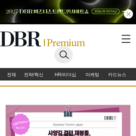
전체
전략/혁신
HR/리더십
마케팅
카드뉴스