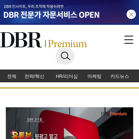
전체
전략/혁신
HR/리더십
마케팅
카드뉴스