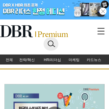
전체
전략/혁신
HR/리더십
마케팅
카드뉴스