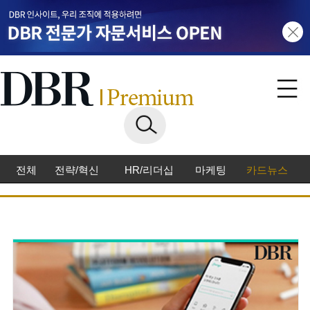
전체
전략/혁신
HR/리더십
마케팅
카드뉴스