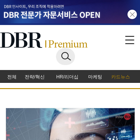
전체
전략/혁신
HR/리더십
마케팅
카드뉴스