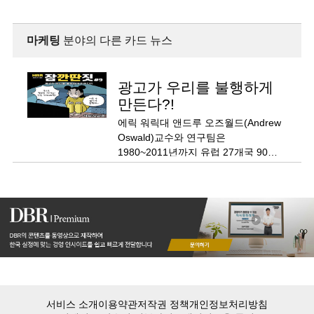
마케팅
분야의 다른 카드 뉴스
광고가 우리를 불행하게
만든다?!
에릭 워릭대 앤드루 오즈월드(Andrew
Oswald)교수와 연구팀은
1980~2011년까지 유럽 27개국 90만
명이 넘는 시민들의 '삶의 만족도'
데이터를 같은 기간 이들 국가의 연
광고비 지출과 비교했다.
서비스 소개
이용약관
저작권 정책
개인정보처리방침