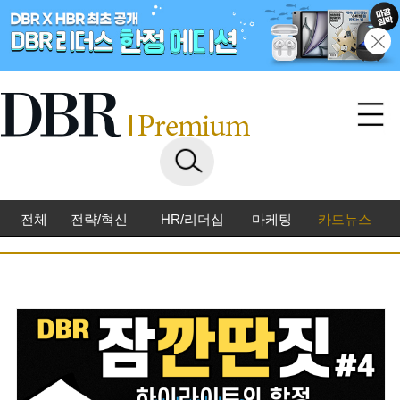
전체
전략/혁신
HR/리더십
마케팅
카드뉴스