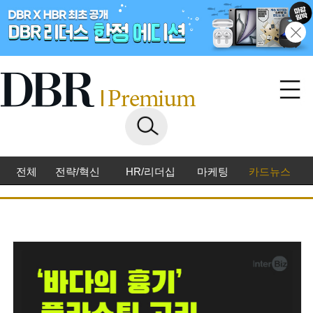
전체
전략/혁신
HR/리더십
마케팅
카드뉴스