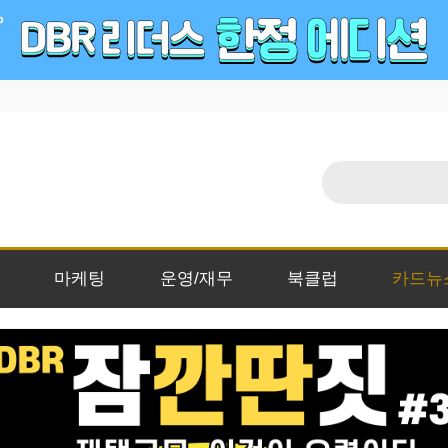
마케팅
운영/재무
북클럽
카드뉴