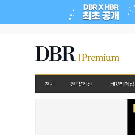
전체
전략/혁신
HR/리더십