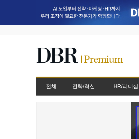
전체
전략/혁신
HR/리더십