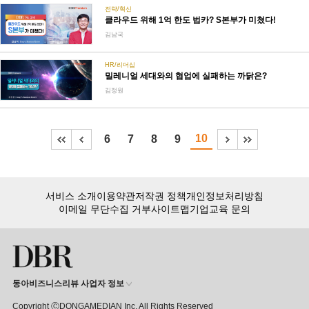
전략/혁신
클라우드 위해 1억 한도 법카? S본부가 미쳤다!
김남국
HR/리더십
밀레니얼 세대와의 협업에 실패하는 까닭은?
김정원
10
6
7
8
9
서비스 소개
이용약관
저작권 정책
개인정보처리방침
이메일 무단수집 거부
사이트맵
기업교육 문의
동아비즈니스리뷰 사업자 정보
Copyright ⒸDONGAMEDIAN Inc. All Rights Reserved