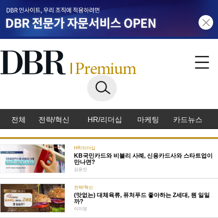
전체
전략/혁신
HR/리더십
마케팅
카드뉴스
HR/리더십
KB국민카드와 비블리 사례, 신용카드사와 스타트업이
만나면?
김윤진
전략/혁신
(맛없는) 대체육류, 퓨처푸드 좋아하는 Z세대, 뭔 일일
까?
이미영