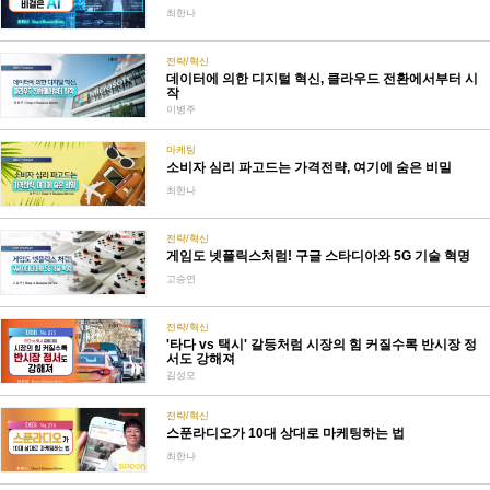
최한나
전략/혁신
데이터에 의한 디지털 혁신, 클라우드 전환에서부터 시
작
이병주
마케팅
소비자 심리 파고드는 가격전략, 여기에 숨은 비밀
최한나
전략/혁신
게임도 넷플릭스처럼! 구글 스타디아와 5G 기술 혁명
고승연
전략/혁신
'타다 vs 택시' 갈등처럼 시장의 힘 커질수록 반시장 정
서도 강해져
김성모
전략/혁신
스푼라디오가 10대 상대로 마케팅하는 법
최한나