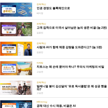
전략/혁신
인권 경영도 블록체인으로
배미정
전략/혁신
고객 집착으로 미국서 살아남은 눔의 생존 비결 (눔 2편)
김윤진
전략/혁신
사람과 AI가 함께 체중 감량을 도와준다고? (눔 1편)
김윤진
마케팅
치토스는 왜 손에 묻어야 하나? 무의식 마케팅의 비밀
고승연
전략/혁신
밀레니얼 봉이 김선달의 '유료 독서클럽'은 왜 성공 했을
까?
고승연
HR/리더십
공채 대신 수시 채용, 비결은 AI