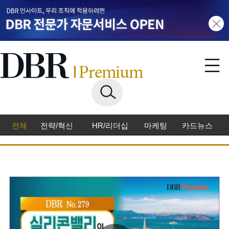
전체
전략/혁신
HR/리더십
마케팅
카드뉴스