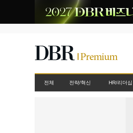
전체
전략/혁신
HR/리더십