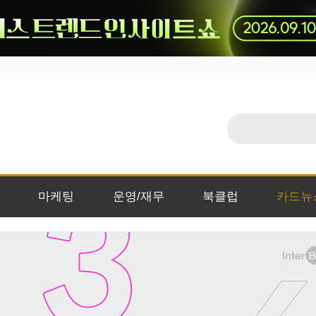
마케팅
운영/재무
북클럽
카드뉴