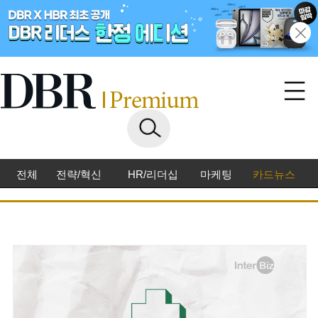
전체
전략/혁신
HR/리더십
마케팅
카드뉴스