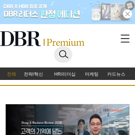
전체
전략/혁신
HR/리더십
마케팅
카드뉴스