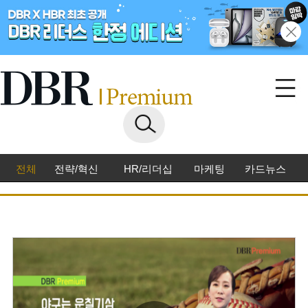
전체
전략/혁신
HR/리더십
마케팅
카드뉴스