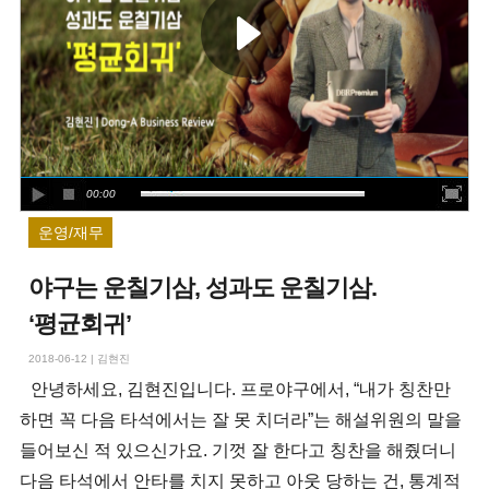
00:00
운영/재무
야구는 운칠기삼, 성과도 운칠기삼.
‘평균회귀’
2018-06-12
|
김현진
안녕하세요, 김현진입니다. 프로야구에서, “내가 칭찬만
하면 꼭 다음 타석에서는 잘 못 치더라”는 해설위원의 말을
들어보신 적 있으신가요. 기껏 잘 한다고 칭찬을 해줬더니
다음 타석에서 안타를 치지 못하고 아웃 당하는 건, 통계적