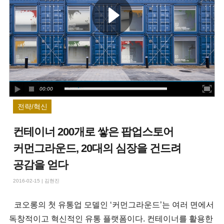
00:00
전략/혁신
컨테이너 200개로 쌓은 팝업스토어
커먼그라운드, 20대의 심장을 건드려
공감을 얻다
2016-02-15
|
김현진
코오롱의 첫 유통업 모델인 ‘커먼그라운드’는 여러 면에서
독창적이고 혁신적인 유통 플랫폼이다. 컨테이너를 활용한