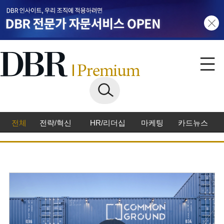
전체
전략/혁신
HR/리더십
마케팅
카드뉴스