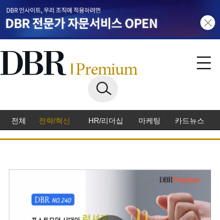
전체
전략/혁신
HR/리더십
마케팅
카드뉴스