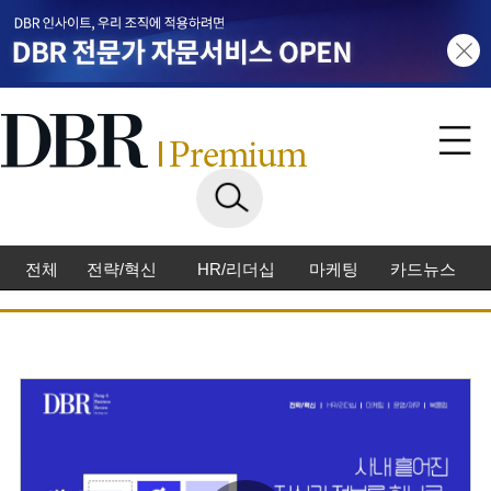
전체
전략/혁신
HR/리더십
마케팅
카드뉴스