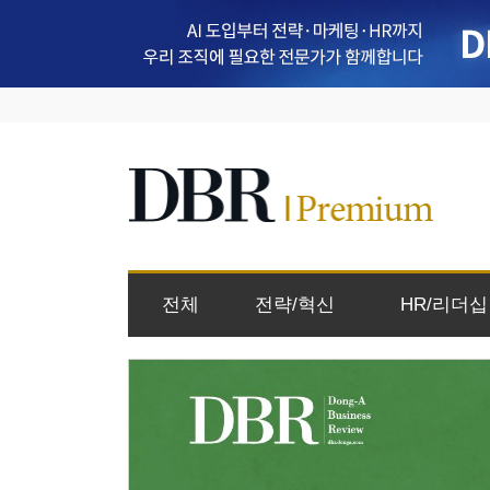
전체
전략/혁신
HR/리더십