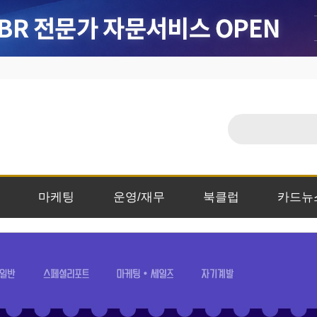
마케팅
운영/재무
북클럽
카드뉴