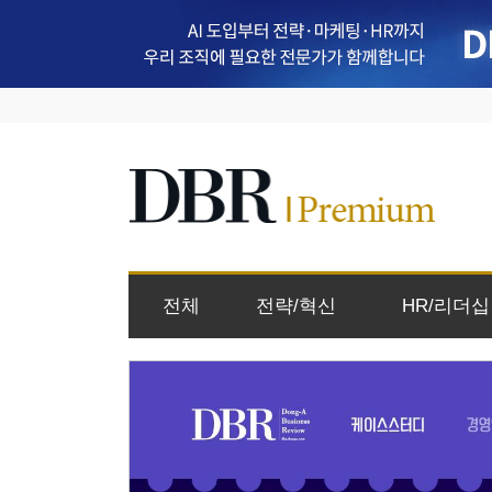
전체
전략/혁신
HR/리더십