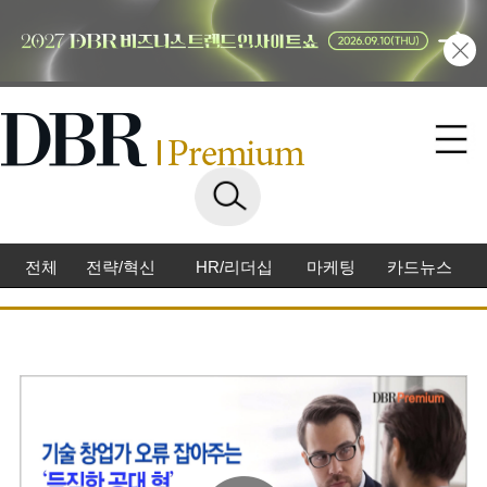
전체
전략/혁신
HR/리더십
마케팅
카드뉴스