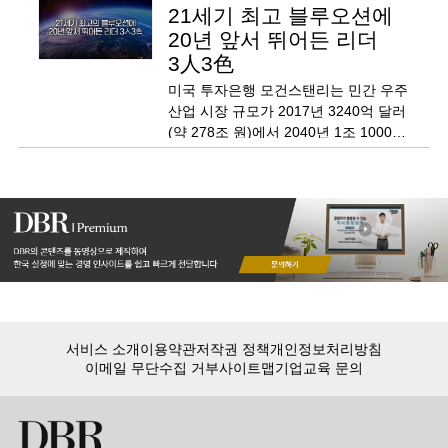
21세기 최고 블루오션에
20년 앞서 뛰어든 리더
3人3色
미국 투자은행 모건스탠리는 민간 우주
산업 시장 규모가 2017년 3240억 달러
(약 278조 원)에서 2040년 1조 1000억
달러(약 1271조 원)로 성장할 것이라
예측했다.
서비스 소개
이용약관
저작권 정책
개인정보처리방침
이메일 무단수집 거부
사이트맵
기업교육 문의