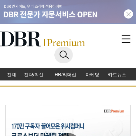
전체
전략/혁신
HR/리더십
마케팅
카드뉴스