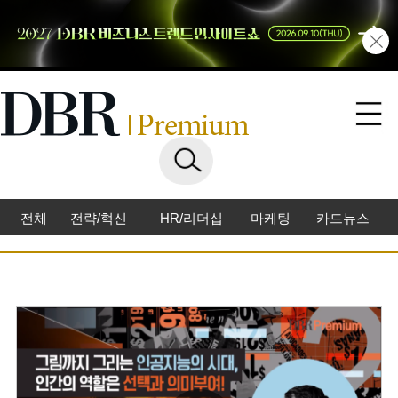
전체
전략/혁신
HR/리더십
마케팅
카드뉴스