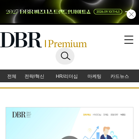
전체
전략/혁신
HR/리더십
마케팅
카드뉴스