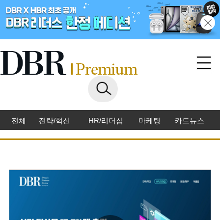
전체
전략/혁신
HR/리더십
마케팅
카드뉴스