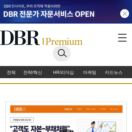
전체
전략/혁신
HR/리더십
마케팅
카드뉴스