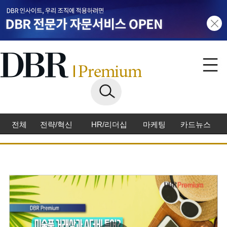
전체
전략/혁신
HR/리더십
마케팅
카드뉴스