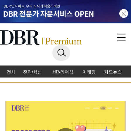
전체
전략/혁신
HR/리더십
마케팅
카드뉴스