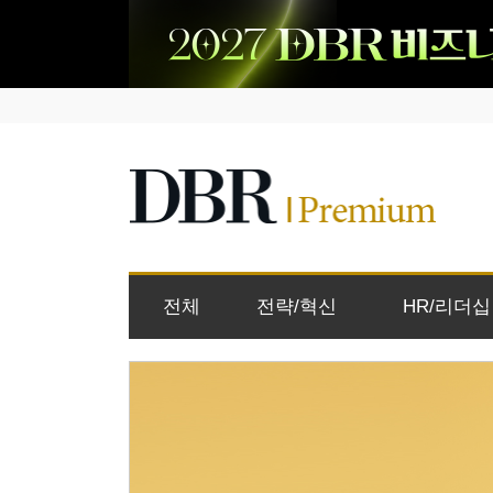
전체
전략/혁신
HR/리더십