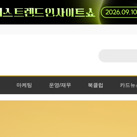
마케팅
운영/재무
북클럽
카드뉴