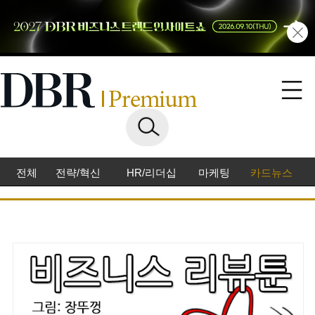
전체
전략/혁신
HR/리더십
마케팅
카드뉴스