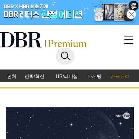
전체
전략/혁신
HR/리더십
마케팅
카드뉴스