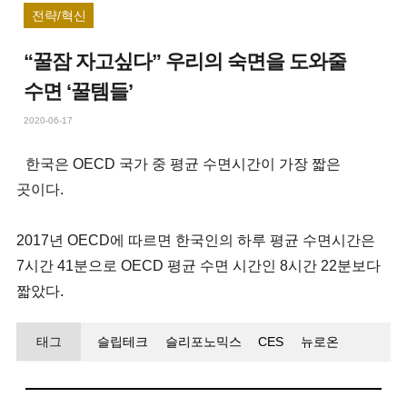
전략/혁신
“꿀잠 자고싶다” 우리의 숙면을 도와줄
수면 ‘꿀템들’
2020-06-17
한국은 OECD 국가 중 평균 수면시간이 가장 짧은
곳이다.
2017년 OECD에 따르면 한국인의 하루 평균 수면시간은
7시간 41분으로 OECD 평균 수면 시간인 8시간 22분보다
짧았다.
태그
슬립테크
슬리포노믹스
CES
뉴로온
스마트 침대