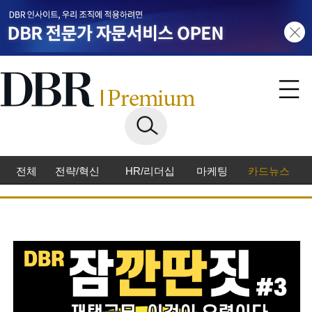
전체
전략/혁신
HR/리더십
마케팅
카드뉴스