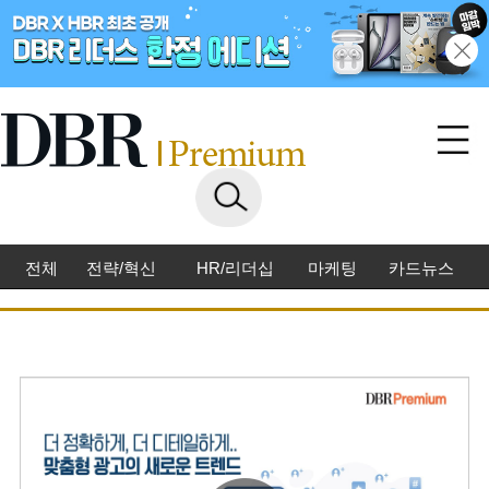
전체
전략/혁신
HR/리더십
마케팅
카드뉴스