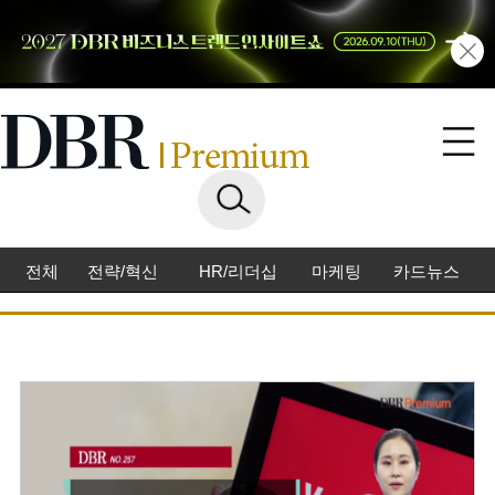
전체
전략/혁신
HR/리더십
마케팅
카드뉴스