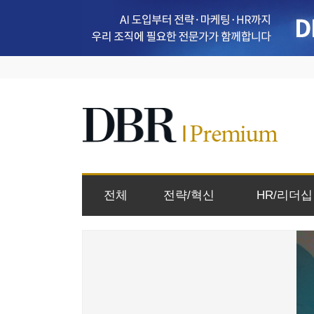
전체
전략/혁신
HR/리더십