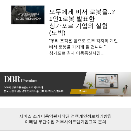
모두에게 비서 로봇을..?
1인1로봇 발표한
싱가포르 기업의 실험
(도박)
"우리 조직은 앞으로 모두 각자의 개인
비서 로봇을 가지게 될 겁니다."
싱가포르 최대 이동통신사인
싱가포르텔레콤의 CDO는 2018년
직원 한 명당, 로봇 한 대, 즉
'1인1로봇'이라는 과감한 비전을
던졌습니다.
서비스 소개
이용약관
저작권 정책
개인정보처리방침
이메일 무단수집 거부
사이트맵
기업교육 문의