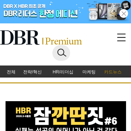
전체
전략/혁신
HR/리더십
마케팅
카드뉴스