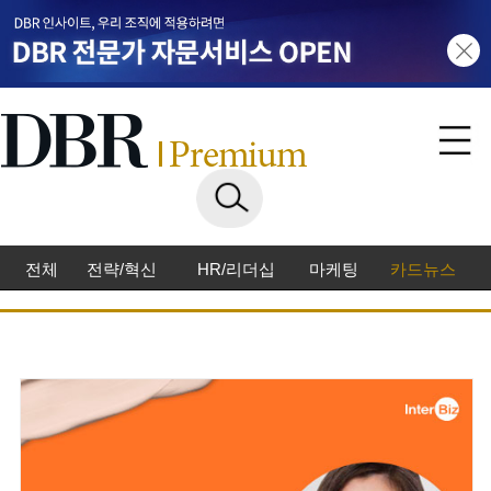
전체
전략/혁신
HR/리더십
마케팅
카드뉴스