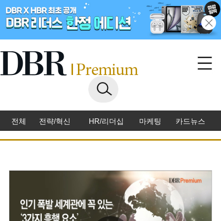
전체
전략/혁신
HR/리더십
마케팅
카드뉴스