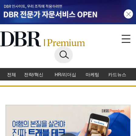
전체
전략/혁신
HR/리더십
마케팅
카드뉴스