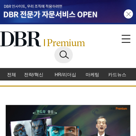
전체
전략/혁신
HR/리더십
마케팅
카드뉴스