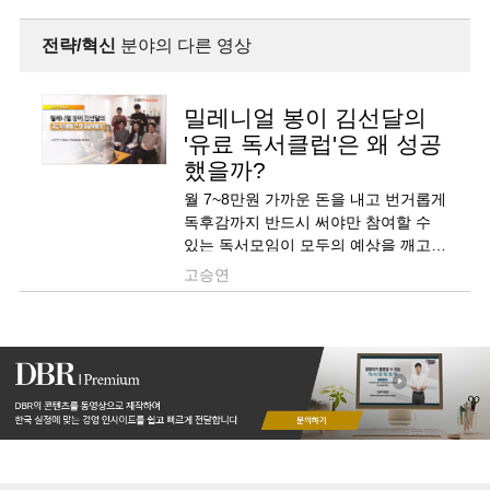
전략/혁신
분야의 다른 영상
밀레니얼 봉이 김선달의
'유료 독서클럽'은 왜 성공
했을까?
월 7~8만원 가까운 돈을 내고 번거롭게
독후감까지 반드시 써야만 참여할 수
있는 독서모임이 모두의 예상을 깨고
큰 성공을 거두고 있습니다. 취향과
고승연
관계맺음을 파는 ‘힙한’ 독서클럽에서
배울 점이 있는데요, 영상에서 자세히
알려드리겠습니다.