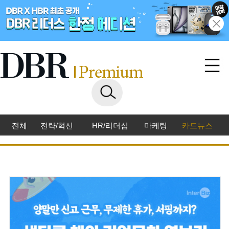
전체
전략/혁신
HR/리더십
마케팅
카드뉴스