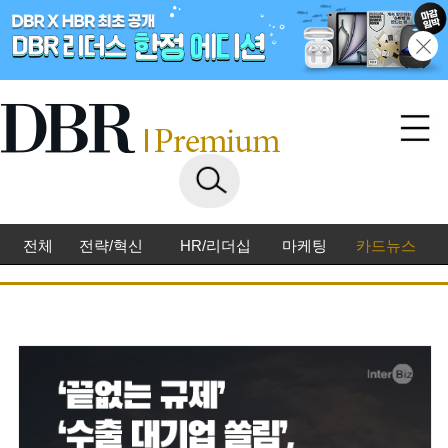
전체
전략/혁신
HR/리더십
마케팅
카드뉴스