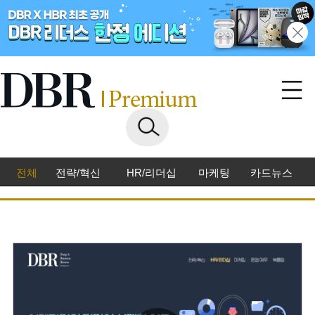
전체
전략/혁신
HR/리더십
마케팅
카드뉴스